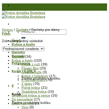
Skip
Počas štátneho sviatku a nedele nedoručujeme
to
content
Domov
/
Darčeky
/
Darčeky pre dámy
Hľadať:
Filter
Úvod
Zobrazený jediný výsledok
Kytice a kvety
Kvety do kancelárie
Darčeky
Kontakt
Valentín
(34)
Kytice a kvety
(110)
Prihlásenie
Kytice z ruží
(39)
Flower Box
(23)
Košík /
0.00
€
0
Trvácne ruže
(3)
Kytice z tulipánov
(17)
Žiadne produkty v košíku.
K narodeninám
(76)
Z lásky
(70)
0
Poľné kytice
(21)
Svadobná kytica
(10)
Košík
Smútočné kytice a vence
(15)
Do kancelárie
(17)
Žiadne produkty v košíku.
Dezerty a vína
(5)
Víno
(0)