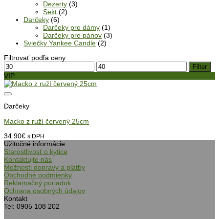
Dezerty
(3)
Sekt
(2)
Darčeky
(6)
Darčeky pre dámy
(1)
Darčeky pre pánov
(3)
Sviečky Yankee Candle
(2)
Filtrovať podľa ceny
Minimálna
Maximálna
Filter
cena
cena
VIP
Darčeky
Macko z ruží červený 25cm
34.90
€
s DPH
Užitočné informácie
Starostlivosť o kytice
Kontaktujte nás
Možnosti dopravy a platby
Obchodné podmienky
Reklamačný poriadok
Ochrana osobných údajov
Kontakt
Tel: 0905 108 202