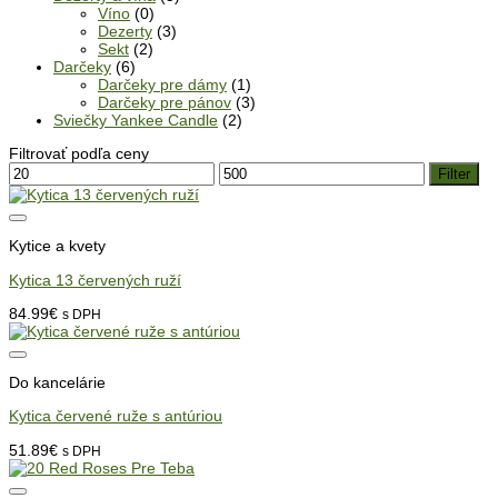
Víno
(0)
Dezerty
(3)
Sekt
(2)
Darčeky
(6)
Darčeky pre dámy
(1)
Darčeky pre pánov
(3)
Sviečky Yankee Candle
(2)
Filtrovať podľa ceny
Minimálna
Maximálna
Filter
cena
cena
Kytice a kvety
Kytica 13 červených ruží
84.99
€
s DPH
Do kancelárie
Kytica červené ruže s antúriou
51.89
€
s DPH