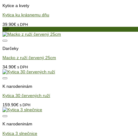
Kytice a kvety
Kytica ku krásnemu dňu
39.90
€
s DPH
VIP
Darčeky
Macko z ruží červený 25cm
34.90
€
s DPH
K narodeninám
Kytica 30 červených ruží
159.90
€
s DPH
K narodeninám
Kytica 3 slnečnice