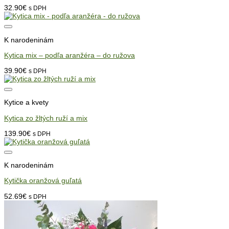
32.90
€
s DPH
K narodeninám
Kytica mix – podľa aranžéra – do ružova
39.90
€
s DPH
Kytice a kvety
Kytica zo žltých ruží a mix
139.90
€
s DPH
K narodeninám
Kytička oranžová guľatá
52.69
€
s DPH