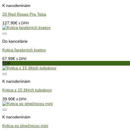
K narodeninám
20 Red Roses Pre Teba
127.90
€
s DPH
Do kancelárie
Kytica farebných kvetov
67.99
€
s DPH
TOP
K narodeninám
Kytica z 15 žltých tulipánov
39.90
€
s DPH
K narodeninám
Kytica so slnečnicou mini