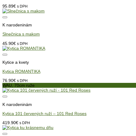
95.89
€
s DPH
K narodeninám
Slnečnica s makom
45.90
€
s DPH
Kytice a kvety
Kytica ROMANTIKA
76.90
€
s DPH
WAU, 70cm ruže
K narodeninám
Kytica 101 červených ruží – 101 Red Roses
419.90
€
s DPH