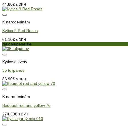
44.80
€
s DPH
K narodeninám
Kytica 9 Red Roses
61.10
€
s DPH
Najobľúbenejšie
Kytice a kvety
35 tulipánov
86.90
€
s DPH
K narodeninám
Bouquet red and yellow 70
274.39
€
s DPH