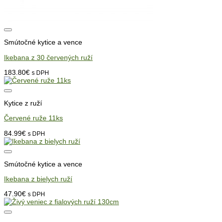
Smútočné kytice a vence
Ikebana z 30 červených ruží
183.80
€
s DPH
Kytice z ruží
Červené ruže 11ks
84.99
€
s DPH
Smútočné kytice a vence
Ikebana z bielych ruží
47.90
€
s DPH