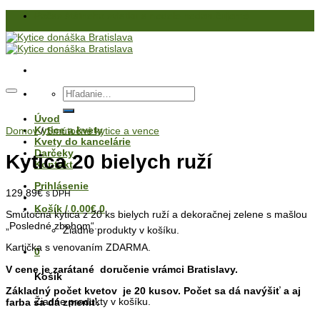
Skip
Počas štátneho sviatku a nedele nedoručujeme
to
content
Hľadať:
Úvod
Kytice a kvety
Domov
/
Smútočné kytice a vence
Kvety do kancelárie
Darčeky
Kytica 20 bielych ruží
Kontakt
Prihlásenie
129.89
€
s DPH
Košík /
0.00
€
0
Smútočná kytica z 20 ks bielych ruží a dekoračnej zelene s mašlou
„Posledné zbohom“.
Žiadne produkty v košíku.
Kartička s venovaním ZDARMA.
0
V cene je zarátané doručenie vrámci Bratislavy.
Košík
Základný počet kvetov je 20 kusov. Počet sa dá navýšiť a aj
Žiadne produkty v košíku.
farba sa dá zmeniť.