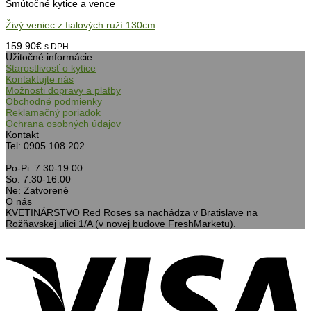
Smútočné kytice a vence
Živý veniec z fialových ruží 130cm
159.90
€
s DPH
Užitočné informácie
Starostlivosť o kytice
Kontaktujte nás
Možnosti dopravy a platby
Obchodné podmienky
Reklamačný poriadok
Ochrana osobných údajov
Kontakt
Tel: 0905 108 202
Po-Pi: 7:30-19:00
So: 7:30-16:00
Ne: Zatvorené
O nás
KVETINÁRSTVO Red Roses sa nachádza v Bratislave na
Rožňavskej ulici 1/A (v novej budove FreshMarketu).