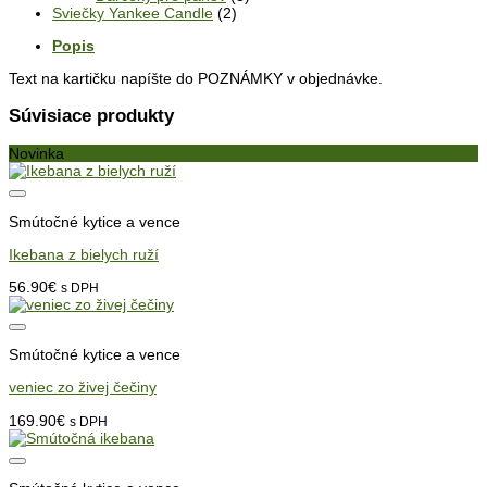
Sviečky Yankee Candle
(2)
Popis
Text na kartičku napíšte do POZNÁMKY v objednávke.
Súvisiace produkty
Novinka
Smútočné kytice a vence
Ikebana z bielych ruží
56.90
€
s DPH
Smútočné kytice a vence
veniec zo živej čečiny
169.90
€
s DPH