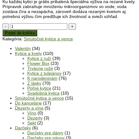
Ku každej kytici je grátis pribalená špeciálna výživa na rezané kvety.
Prípravok zabraňuje množeniu mikroorganizmov vo vode, voda
zostáva číra a nezapácha, zároveň dodáva rezaným kvetom aj
potrebnú výživu čím predlžuje ich životnosť a svieži vzhľad.
množstvo
Kytica
Pridať do košíka
20
Kategória:
Smútočné kytice a vence
bielych
ruží
Valentín
(34)
Kytice a kvety
(110)
Kytice z ruží
(39)
Flower Box
(23)
Trvácne ruže
(3)
Kytice z tulipánov
(17)
K narodeninám
(76)
Z lásky
(70)
Poľné kytice
(21)
Svadobná kytica
(10)
Smútočné kytice a vence
(15)
Do kancelárie
(17)
Dezerty a vína
(5)
Víno
(0)
Dezerty
(3)
Sekt
(2)
Darčeky
(6)
Darčeky pre dámy
(1)
Darčeky pre pánov
(3)